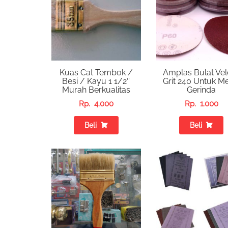
Kuas Cat Tembok /
Amplas Bulat Vel
Besi / Kayu 1 1/2″
Grit 240 Untuk M
Murah Berkualitas
Gerinda
Rp.
4.000
Rp.
1.000
Beli
Beli