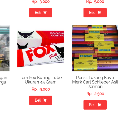
Rp.
3.000
Rp.
5.000
Beli
Beli
ngan
Lem Fox Kuning Tube
Pensil Tukang Kayu
rga
Ukuran 45 Gram
Merk Carl Schlieper Asl
Jerman
Rp.
9.000
Rp.
2.500
Beli
Beli