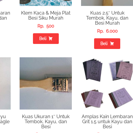
aran
Klem Kaca & Meja Plat
Kuas 2.5″ Untuk
 dan
Besi Siku Murah
Tembok, Kayu, dan
Besi Murah
Rp.
500
Rp.
6.000
Beli
Beli
ayu
Kuas Ukuran 1″ Untuk
Amplas Kain Lembaran
Eagle
Tembok, Kayu, dan
Grit 1.5 untuk Kayu dan
Besi
Besi