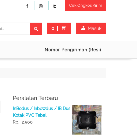
Cek Ongkos Kirim
0
Masuk
Nomor Pengiriman (Resi)
Peralatan Terbaru
InBodus / Inbowdus / IB Dus
Kotak PVC Tebal
Rp.
2.500