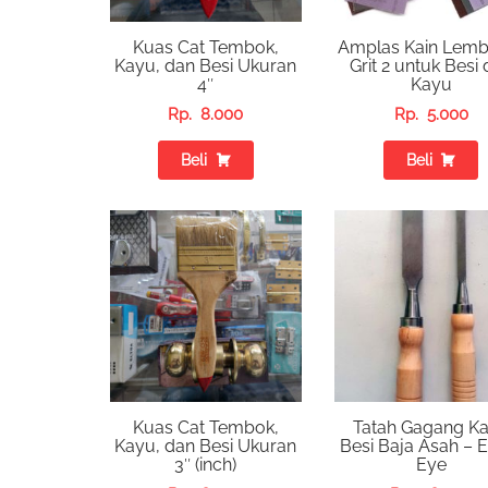
Kuas Cat Tembok,
Amplas Kain Lemb
Kayu, dan Besi Ukuran
Grit 2 untuk Besi
4″
Kayu
Rp.
8.000
Rp.
5.000
Beli
Beli
Kuas Cat Tembok,
Tatah Gagang K
Kayu, dan Besi Ukuran
Besi Baja Asah – 
3″ (inch)
Eye