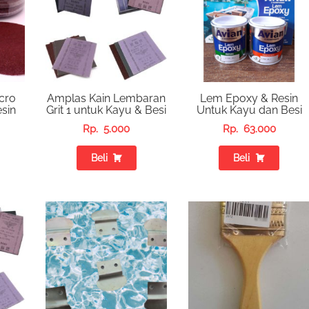
cro
Amplas Kain Lembaran
Lem Epoxy & Resin
esin
Grit 1 untuk Kayu & Besi
Untuk Kayu dan Besi
Rp.
5.000
Rp.
63.000
Beli
Beli