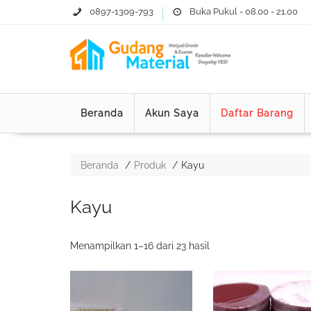
0897-1309-793
Buka Pukul - 08.00 - 21.00
Beranda
Akun Saya
Daftar Barang
Beranda
Produk
Kayu
Kayu
Diurutkan
Menampilkan 1–16 dari 23 hasil
menurut
yang
terbaru