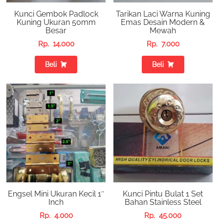
Kunci Gembok Padlock
Tarikan Laci Warna Kuning
Kuning Ukuran 50mm
Emas Desain Modern &
Besar
Mewah
Rp.
14.000
Rp.
7.000
Beli
Beli
Engsel Mini Ukuran Kecil 1″
Kunci Pintu Bulat 1 Set
Inch
Bahan Stainless Steel
Rp.
4.000
Rp.
45.000