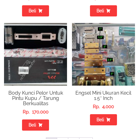
Beli
Beli
Body Kunci Pelor Untuk
Engsel Mini Ukuran Kecil
Pintu Kupu / Tarung
1.5″ Inch
Berkualitas
Rp.
4.000
Rp.
170.000
Beli
Beli