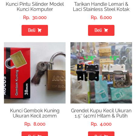
Kunci Pintu Silinder Model
Tarikan Handle Lemari &
Kunci Komputer
Laci Stainless Steel Kotak
Rp.
30.000
Rp.
6.000
Beli
Beli
Kunci Gembok Kuning
Grendel Kupu Kecil Ukuran
Ukuran Kecil 20mm
1.5″ (4cm) Hitam & Putih
Rp.
8.000
Rp.
4.000