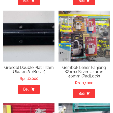
Beli
Beli
Grendel Double Plat Hitam
Gembok Leher Panjang
Ukuran 8″ (Besar)
Warna Silver Ukuran
40mm (PadLock)
Rp.
12.000
Rp.
17.000
Beli
Beli