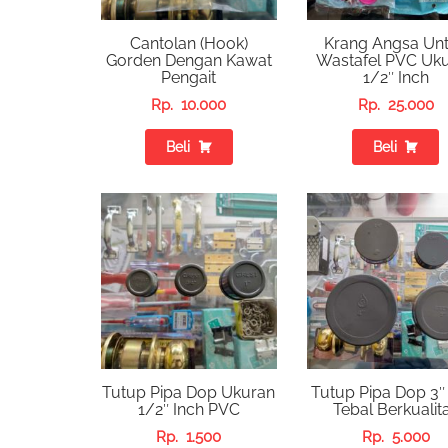
Cantolan (Hook)
Krang Angsa Un
Gorden Dengan Kawat
Wastafel PVC Uk
Pengait
1/2″ Inch
Rp.
10.000
Rp.
25.000
Beli
Beli
Tutup Pipa Dop Ukuran
Tutup Pipa Dop 3
1/2″ Inch PVC
Tebal Berkualit
Rp.
1.500
Rp.
5.000