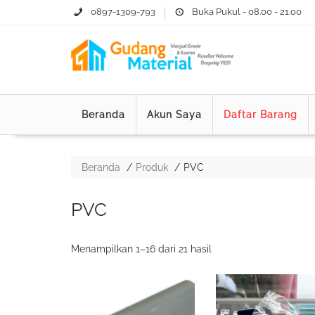
0897-1309-793
Buka Pukul - 08.00 - 21.00
Beranda
Akun Saya
Daftar Barang
Beranda
Produk
PVC
PVC
Diurutkan
Menampilkan 1–16 dari 21 hasil
menurut
yang
terbaru