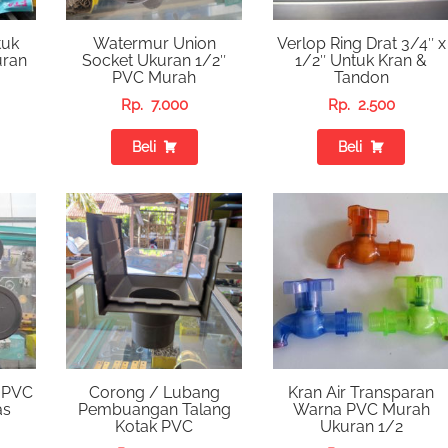
tuk
Watermur Union
Verlop Ring Drat 3/4″ x
uran
Socket Ukuran 1/2″
1/2″ Untuk Kran &
PVC Murah
Tandon
Rp.
7.000
Rp.
2.500
Beli
Beli
″ PVC
Corong / Lubang
Kran Air Transparan
as
Pembuangan Talang
Warna PVC Murah
Kotak PVC
Ukuran 1/2