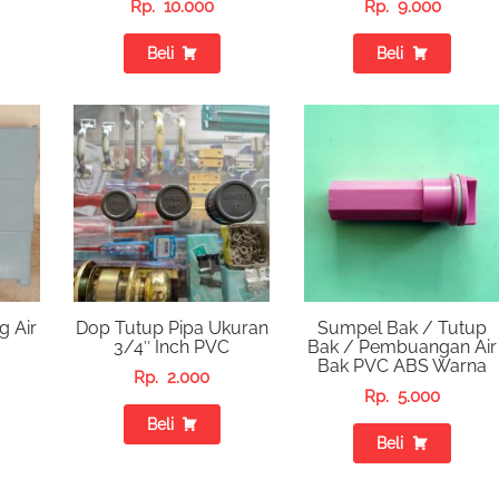
Rp.
10.000
Rp.
9.000
Beli
Beli
g Air
Dop Tutup Pipa Ukuran
Sumpel Bak / Tutup
3/4″ Inch PVC
Bak / Pembuangan Air
Bak PVC ABS Warna
Rp.
2.000
Rp.
5.000
Beli
Beli