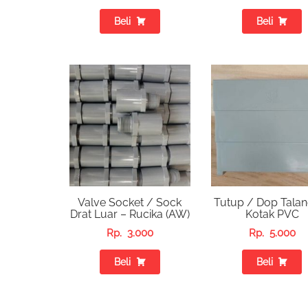
Beli
Beli
Valve Socket / Sock
Tutup / Dop Talan
Drat Luar – Rucika (AW)
Kotak PVC
Rp.
3.000
Rp.
5.000
Beli
Beli