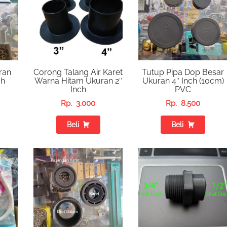
ran
Corong Talang Air Karet
Tutup Pipa Dop Besar
ch
Warna Hitam Ukuran 2″
Ukuran 4″ Inch (10cm)
Inch
PVC
Rp.
3.000
Rp.
8.500
Beli
Beli