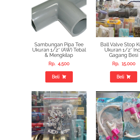
Sambungan Pipa Tee
Ball Valve Stop K
Ukuran 1/2″ (AW) Tebal
Ukuran 1/2″ In
& Mengkilap
Gagang Besi
Rp.
4.500
Rp.
15.000
Beli
Beli