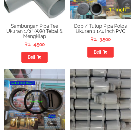
Sambungan Pipa Tee
Dop / Tutup Pipa Polos
Ukuran 1/2″ (AW) Tebal &
Ukuran 1 1/4 Inch PVC
Mengkilap
Rp.
3.500
Rp.
4.500
Beli
Beli