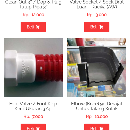
Clean Out 3″ / Dop & Plug
Valve Socket / Sock Drat
Tutup Pipa 3″
Luar – Rucika (AW)
Rp.
12.000
Rp.
3.000
Beli
Beli
Foot Valve / Foot Klep
Elbow (Knee) 90 Derajat
Kecil Ukuran 3/4″
Untuk Talang Kotak
Rp.
7.000
Rp.
10.000
Beli
Beli