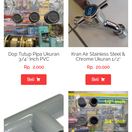
Dop Tutup Pipa Ukuran
Kran Air Stainless Steel &
3/4″ Inch PVC
Chrome Ukuran 1/2″
Rp.
2.000
Rp.
20.000
Beli
Beli