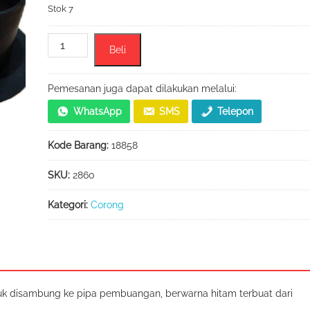
Stok 7
Kuantitas
Beli
Corong
Talang
Air
Pemesanan juga dapat dilakukan melalui:
Karet
WhatsApp
SMS
Telepon
3"
(Inch)
Kode Barang:
18858
Warna
Hitam
SKU:
2860
Kategori:
Corong
uk disambung ke pipa pembuangan, berwarna hitam terbuat dari