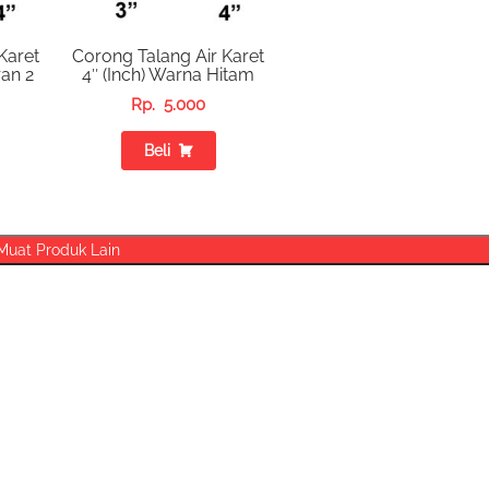
Karet
Corong Talang Air Karet
an 2
4″ (Inch) Warna Hitam
Rp.
5.000
Beli
Muat Produk Lain