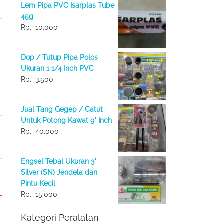
Lem Pipa PVC Isarplas Tube
45g
Rp.
10.000
Dop / Tutup Pipa Polos
Ukuran 1 1/4 Inch PVC
Rp.
3.500
Jual Tang Gegep / Catut
Untuk Potong Kawat 9" Inch
Rp.
40.000
Engsel Tebal Ukuran 3"
Silver (SN) Jendela dan
Pintu Kecil
Rp.
15.000
Kategori Peralatan