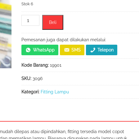
Stok 6
Kuantitas
Beli
Jual
Tempat
Lampu
Pemesanan juga dapat dilakukan melalui:
Fitting
WhatsApp
SMS
Telepon
Plus
Saklar
Kode Barang:
19901
Murah
SKU:
3096
Kategori:
Fitting Lampu
dah dilepas atau dipindahkan, fitting tersedia model copot
 dan mematikan lampu. Biasanya digunakan pada lampu untuk