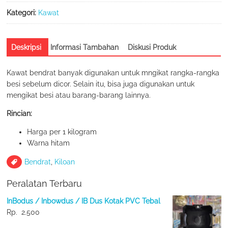
KG)
Lemas
Kategori:
Kawat
Tidak
Kaku
Deskripsi
Informasi Tambahan
Diskusi Produk
Kawat bendrat banyak digunakan untuk mngikat rangka-rangka
besi sebelum dicor. Selain itu, bisa juga digunakan untuk
mengikat besi atau barang-barang lainnya.
Rincian:
Harga per 1 kilogram
Warna hitam
Bendrat
,
Kiloan
Peralatan Terbaru
InBodus / Inbowdus / IB Dus Kotak PVC Tebal
Rp.
2.500