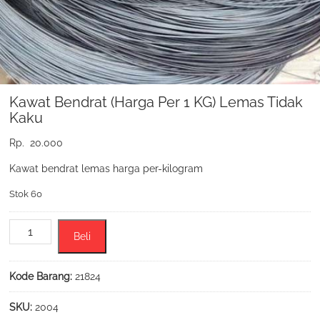
Kawat Bendrat (Harga Per 1 KG) Lemas Tidak
Kaku
Rp.
20.000
Kawat bendrat lemas harga per-kilogram
Stok 60
Kuantitas
Beli
Kawat
Bendrat
(Harga
Kode Barang:
21824
Per
1
SKU:
2004