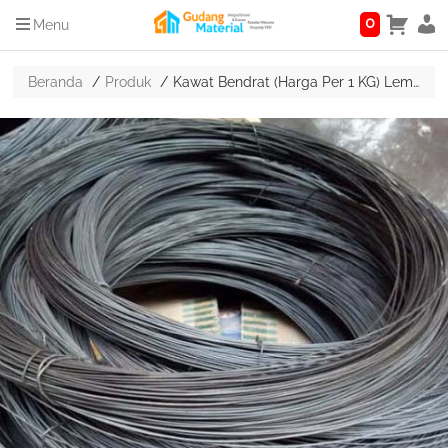
0
Menu
Beranda
Produk
Kawat Bendrat (Harga Per 1 KG) Lemas Tidak Kaku