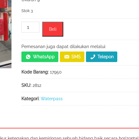
Stok 3
Kuantitas
Beli
Kombinasi
Waterpass
/
Pemesanan juga dapat dilakukan melalui:
Level
WhatsApp
SMS
Telepon
&
Penggaris
Kode Barang:
17950
Ukuran
9"
SKU:
2812
Kategori:
Waterpass
ur ketegakan dan kemiringan sebuah bidang baik secara horizontal