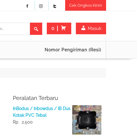
Cek Ongkos Kirim
0
Masuk
Nomor Pengiriman (Resi)
Peralatan Terbaru
InBodus / Inbowdus / IB Dus
Kotak PVC Tebal
Rp.
2.500