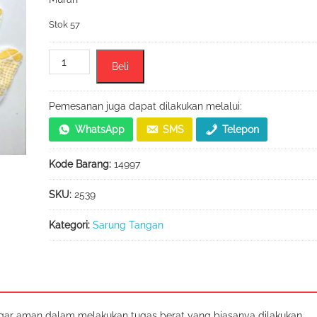
Stok 57
Kuantitas
Beli
Sarung
Tangan
Benang
Pemesanan juga dapat dilakukan melalui:
Motif
WhatsApp
SMS
Telepon
Bintik
Merk
Kode Barang:
14997
Matahari
SKU:
2539
Kategori:
Sarung Tangan
gar aman dalam melakukan tugas berat yang biasanya dilakukan