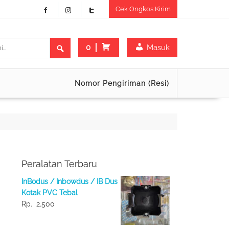
Cek Ongkos Kirim
0
Masuk
Nomor Pengiriman (Resi)
Peralatan Terbaru
InBodus / Inbowdus / IB Dus
Kotak PVC Tebal
Rp.
2.500