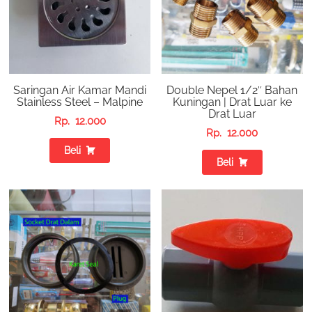
Saringan Air Kamar Mandi
Double Nepel 1/2″ Bahan
Stainless Steel – Malpine
Kuningan | Drat Luar ke
Drat Luar
Rp.
12.000
Rp.
12.000
Beli
Beli