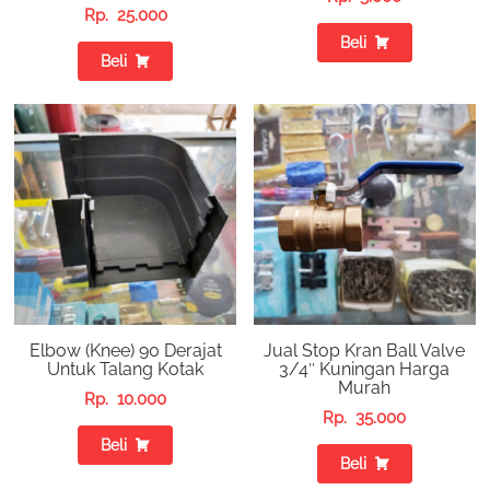
Rp.
25.000
Beli
Beli
Elbow (Knee) 90 Derajat
Jual Stop Kran Ball Valve
Untuk Talang Kotak
3/4″ Kuningan Harga
Murah
Rp.
10.000
Rp.
35.000
Beli
Beli