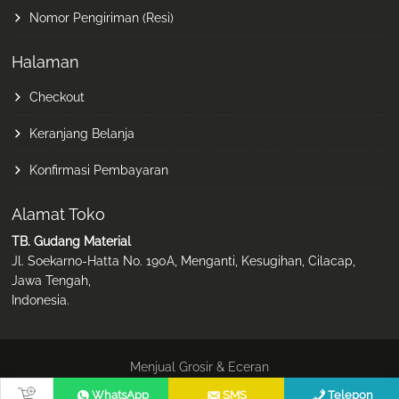
Nomor Pengiriman (Resi)
Halaman
Checkout
Keranjang Belanja
Konfirmasi Pembayaran
Alamat Toko
TB. Gudang Material
Jl. Soekarno-Hatta No. 190A, Menganti, Kesugihan, Cilacap,
Jawa Tengah,
Indonesia.
Menjual Grosir & Eceran
© Theme: AskNet Store, oleh Netrix Ken
WhatsApp
SMS
Telepon