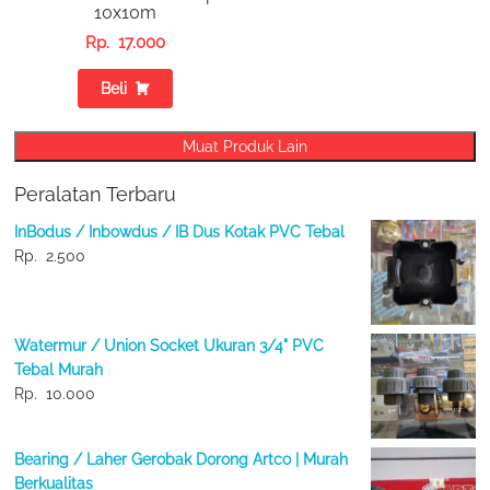
10x10m
Rp.
17.000
Beli
Muat Produk Lain
Peralatan Terbaru
InBodus / Inbowdus / IB Dus Kotak PVC Tebal
Rp.
2.500
Watermur / Union Socket Ukuran 3/4" PVC
Tebal Murah
Rp.
10.000
Bearing / Laher Gerobak Dorong Artco | Murah
Berkualitas