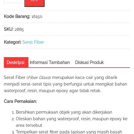
Serat
Fiber
/
Kode Barang:
16150
Fiber
Glass
SKU:
2885
Mat
Ukuran
Kategori:
Serat Fiber
26
x
30
Deskripsi
Informasi Tambahan
Diskusi Produk
cm
Serat Fiber (
Fiber Glass
) merupakan kaca cair yang ditarik
menjadi serat-serat tipis yang berfungsi untuk mengikat bahan
waterproof, resin, maupun epoxy agar tidak retak.
Cara Pemakaian:
Bersihkan permukaan objek yang akan dikerjakan
Oleskan bahan yang waterproof, resin, maupun epoxy ke
area tersebut
Tempelkan serat fiber pada lapisan yang masih basah