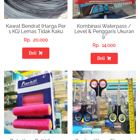
Kawat Bendrat (Harga Per
Kombinasi Waterpass /
1 KG) Lemas Tidak Kaku
Level & Penggaris Ukuran
9″
Rp.
20.000
Rp.
14.000
Beli
Beli