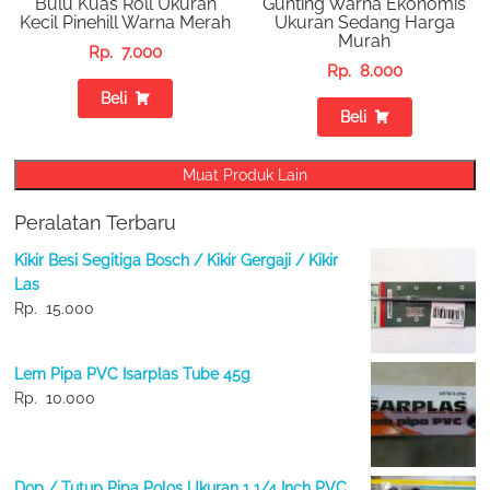
Bulu Kuas Roll Ukuran
Gunting Warna Ekonomis
Kecil Pinehill Warna Merah
Ukuran Sedang Harga
Murah
Rp.
7.000
Rp.
8.000
Beli
Beli
Muat Produk Lain
Peralatan Terbaru
Kikir Besi Segitiga Bosch / Kikir Gergaji / Kikir
Las
Rp.
15.000
Lem Pipa PVC Isarplas Tube 45g
Rp.
10.000
Dop / Tutup Pipa Polos Ukuran 1 1/4 Inch PVC