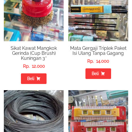
Sikat Kawat Mangkok
Mata Gergaji Triplek Paket
Gerinda (Cup Brush)
Isi Ulang Tanpa Gagang
Kuningan 3″
Rp.
14.000
Rp.
12.000
Beli
Beli