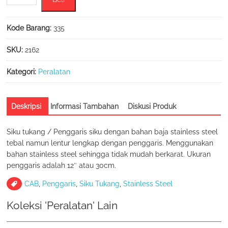
Siku
Tukang
/
Kode Barang:
335
Penggaris
Siku
SKU:
2162
12"
(30cm)
Kategori:
Peralatan
Ukuran
Besar
Deskripsi
Informasi Tambahan
Diskusi Produk
Siku tukang / Penggaris siku dengan bahan baja stainless steel
tebal namun lentur lengkap dengan penggaris. Menggunakan
bahan stainless steel sehingga tidak mudah berkarat. Ukuran
penggaris adalah 12″ atau 30cm.
CAB
,
Penggaris
,
Siku Tukang
,
Stainless Steel
Koleksi 'Peralatan' Lain