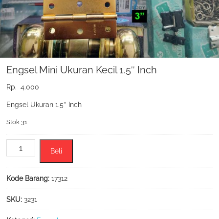
Engsel Mini Ukuran Kecil 1.5″ Inch
Rp.
4.000
Engsel Ukuran 1.5″ Inch
Stok 31
Kuantitas
Beli
Engsel
Mini
Ukuran
Kode Barang:
17312
Kecil
1.5"
SKU:
3231
Inch