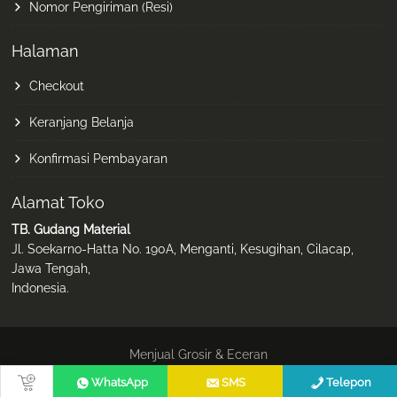
Nomor Pengiriman (Resi)
Halaman
Checkout
Keranjang Belanja
Konfirmasi Pembayaran
Alamat Toko
TB. Gudang Material
Jl. Soekarno-Hatta No. 190A, Menganti, Kesugihan, Cilacap,
Jawa Tengah,
Indonesia.
Menjual Grosir & Eceran
© Theme: AskNet Store, oleh Netrix Ken
WhatsApp
SMS
Telepon