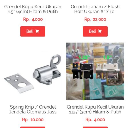
Grendel Kupu Kecil Ukuran
Grendel Tanam / Flush
1.5″ (4cm) Hitam & Putih
Bolt Ukuran 6″ x 10″
Rp.
4.000
Rp.
22.000
Beli
Beli
Spring Knip / Grendel
Grendel Kupu Kecil Ukuran
Jendela Otomatis Jass
1.25″ (3cm) Hitam & Putih
Rp.
10.000
Rp.
4.000