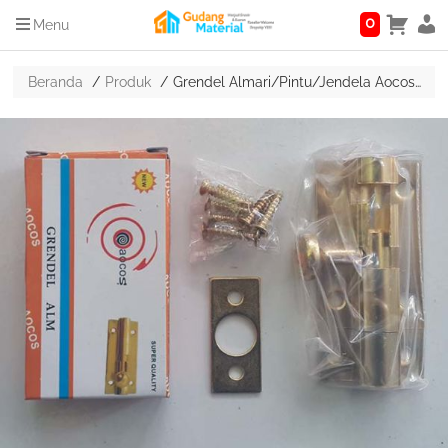
0
Menu
Beranda
Produk
Grendel Almari/Pintu/Jendela Aocos Kuning Emas