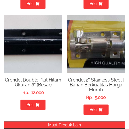
Beli
Beli
Grendel Double Plat Hitam
Grendel 2″ Stainless Steel |
Ukuran 8″ (Besar)
Bahan Berkualitas Harga
Murah
Rp.
12.000
Rp.
5.000
Beli
Beli
Muat Produk Lain