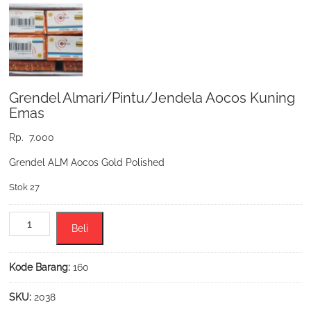
Grendel Almari/Pintu/Jendela Aocos Kuning
Emas
Rp.
7.000
Grendel ALM Aocos Gold Polished
Stok 27
Kuantitas
Beli
Grendel
Almari/Pintu/Jendela
Aocos
Kode Barang:
160
Kuning
Emas
SKU:
2038