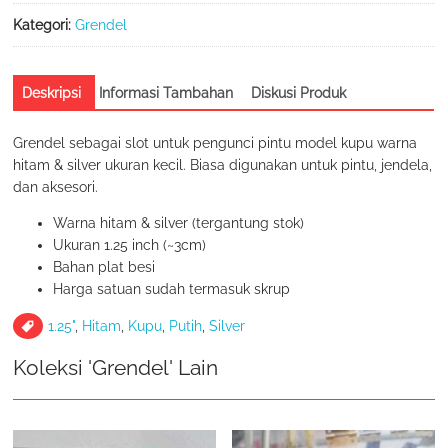
(3cm)
Hitam
Kategori:
Grendel
&
Putih
Deskripsi
Informasi Tambahan
Diskusi Produk
Grendel sebagai slot untuk pengunci pintu model kupu warna
hitam & silver ukuran kecil. Biasa digunakan untuk pintu, jendela,
dan aksesori.
Warna hitam & silver (tergantung stok)
Ukuran 1.25 inch (~3cm)
Bahan plat besi
Harga satuan sudah termasuk skrup
1.25"
,
Hitam
,
Kupu
,
Putih
,
Silver
Koleksi 'Grendel' Lain