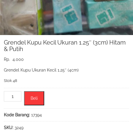
Grendel Kupu Kecil Ukuran 1.25″ (3cm) Hitam
& Putih
Rp.
4.000
Grendel Kupu Ukuran Kecil 1.25″ (4cm)
Stok 48
Kuantitas
Beli
Grendel
Kupu
Kecil
Kode Barang:
17394
Ukuran
1.25"
SKU:
3249