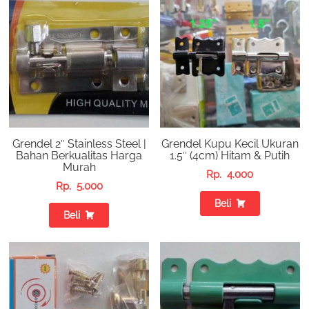
Grendel 2″ Stainless Steel |
Grendel Kupu Kecil Ukuran
Bahan Berkualitas Harga
1.5″ (4cm) Hitam & Putih
Murah
Rp.
4.000
Rp.
5.000
Beli
Beli