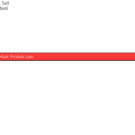
1 Set
teel
Muat Produk Lain