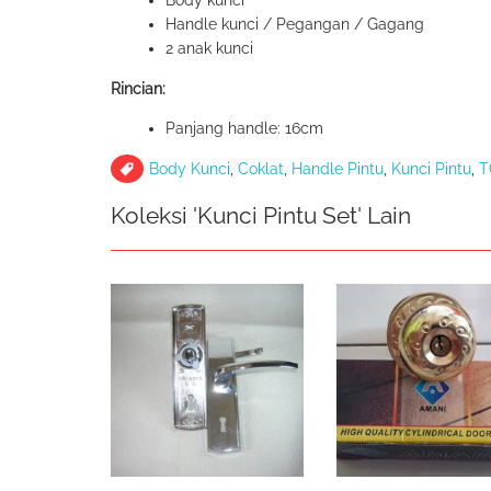
Body kunci
Handle kunci / Pegangan / Gagang
2 anak kunci
Rincian:
Panjang handle: 16cm
Body Kunci
,
Coklat
,
Handle Pintu
,
Kunci Pintu
,
T
Koleksi 'Kunci Pintu Set' Lain