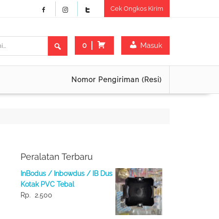
Cek Ongkos Kirim
0
Masuk
Nomor Pengiriman (Resi)
Peralatan Terbaru
InBodus / Inbowdus / IB Dus
Kotak PVC Tebal
Rp.
2.500