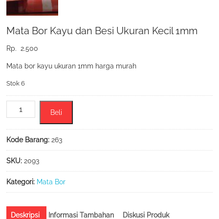
Mata Bor Kayu dan Besi Ukuran Kecil 1mm
Rp.
2.500
Mata bor kayu ukuran 1mm harga murah
Stok 6
Kuantitas
Beli
Mata
Bor
Kayu
Kode Barang:
263
dan
Besi
SKU:
2093
Ukuran
Kecil
Kategori:
Mata Bor
1mm
Deskripsi
Informasi Tambahan
Diskusi Produk